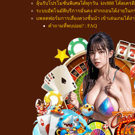
ลุ้นรับโปรโมชั่นพิเศษได้ทุกวัน ktv888 โค้ดเครด
ระบบอัตโนมัติบริการมั่นคง ฝากถอนได้ง่ายในกร
แพลตฟอร์มการเสี่ยงดวงชั้นนำ เข้าเล่นเกมได้ง่
คำถามที่พบบ่อย? : FAQ