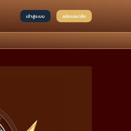
เข้าสู่ระบบ
สมัครสมาชิก