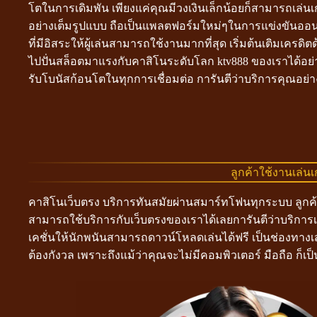
โตในการเดิมพัน เพียงแค่คุณมีวงเงินเล็กน้อยก็สามารถเล่นเกม
อย่างเต็มรูปแบบ ถือเป็นแพลตฟอร์มใหม่ๆในการแข่งขันออนไ
ที่มีอิสระให้ผู้เล่นสามารถใช้งานมากที่สุด เริ่มต้นเติมเครดิ
ไปปั่นสล็อตมาแรงกับคาสิโนระดับโลก ktv888 ของเราได้อย่างเต
รับโบนัสก้อนโตในทุกการเชื่อมต่อ การันตีว่าบริการคุณอย
ลูกค้าใช้งานเล่น
คาสิโนเว็บตรง บริการทันสมัยผ่านสมาร์ทโฟนทุกระบบ ลูกค้าใช
สามารถใช้บริการกับเว็บตรงของเราได้เลยการันตีว่าบริการเ
เคชั่นให้นักพนันสามารถดาวน์โหลดเล่นได้ฟรี เป็นช่องทางเ
ต้องกังวล เพราะถึงแม้ว่าคุณจะไม่มีคอมพิวเตอร์ มือถือ ก็เป