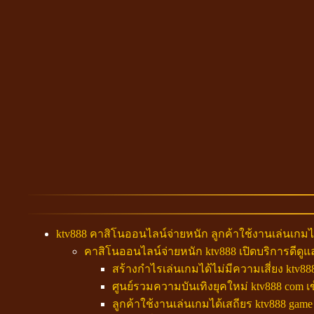
ktv888 คาสิโนออนไลน์จ่ายหนัก ลูกค้าใช้งานเล่นเกมไ
คาสิโนออนไลน์จ่ายหนัก ktv888 เปิดบริการดีด
สร้างกำไรเล่นเกมได้ไม่มีความเสี่ยง ktv8
ศูนย์รวมความบันเทิงยุคใหม่ ktv888 com เข้
ลูกค้าใช้งานเล่นเกมได้เสถียร ktv888 ga