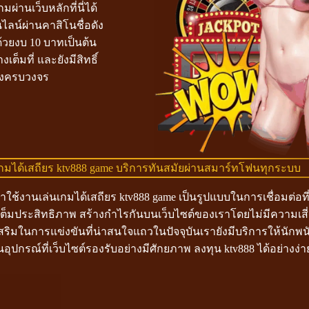
ผ่านเว็บหลักที่นี่ได้
ลน์ผ่านคาสิโนชื่อดัง
ตด้วยงบ 10 บาทเป็นต้น
็มที่ และยังมีสิทธิ์
่างครบวงจร
เกมได้เสถียร ktv888 game บริการทันสมัยผ่านสมาร์ทโฟนทุกระบบ
้งานเล่นเกมได้เสถียร ktv888 game เป็นรูปแบบในการเชื่อมต่อที่น่
ต็มประสิทธิภาพ สร้างกำไรกันบนเว็บไซต์ของเราโดยไม่มีความเสี่ย
สริมในการแข่งขันที่น่าสนใจแถวในปัจจุบันเรายังมีบริการให้นัก
็นอุปกรณ์ที่เว็บไซต์รองรับอย่างมีศักยภาพ ลงทุน ktv888 ได้อย่าง