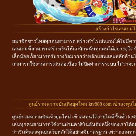
สร้างกำไรเล่นเกมได
สมาชิกชาวไทยทุกคนสามารถ สร้างกำไรเล่นเกมได้ไม่มีความเส
เล่นเกมที่สามารถสร้างเงินให้แก่นักพนันทุกคนได้อย่างจุใจ น
เล็กน้อย ก็สามารถรับรางวัลมากกว่าหลักแสนและหลักล้านได้จร
สามารถใช้งานการเล่นต่อเนื่อง ไม่ปิดทำการระบบ ไม่ว่าจะเป็
ศูนย์รวมความบันเทิงยุคใหม่ ktv888 com เข้าลงทุนได้ง
ศูนย์รวมความบันเทิงยุคใหม่ เข้าลงทุนได้ง่ายไม่มีขั้นต่ำ ktv8
เล่นทุกคนสามารถใช้งานผ่านคาสิโนอันดับหนึ่งของเราได้อย
ว่าเริ่มต้นลงทุนบนเว็บหลักได้อย่างมีมาตรฐาน เพราะเกมทุ