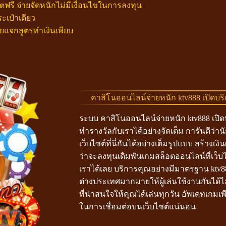
ิตฟรี จ่ายจัดหนักไม่มีเงื่อนไขในการลงทุน
ะเป๋าเดียว
ายแจกสูตรทำเงินเพียบ
คาสิโนออนไลน์จ่ายหนัก ktv888 เปิดบ
ระบบ คาสิโนออนไลน์จ่ายหนัก ktv888 เปิ
ทำรางวัลกับเราได้อย่างจัดเต็ม การันตีว่าน
เว็บไซต์ที่นี่กันได้อย่างเต็มรูปแบบ สร้างเง
ว่าจะลงทุนเดิมพันเกมสล็อตออนไลน์ที่เว็
เราได้เลย บริการคุณอย่างมีมาตรฐาน ktv
ต่างประเทศมากมายให้ผู้เล่นใช้งานกันได้ไม
ที่น่าสนใจให้คุณได้เล่นทุกวัน อัพเดทเกมเ
ในการเชื่อมต่อบนเว็บไซต์แน่นอน