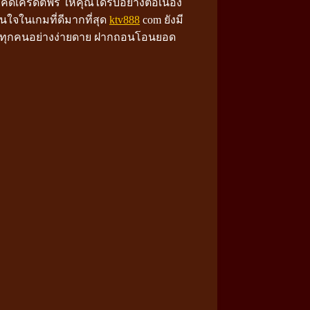
ดเครดิตฟรี ให้คุณได้รับอย่างต่อเนื่อง
นใจในเกมที่ดีมากที่สุด
ktv888
com ยังมี
ล่นทุกคนอย่างง่ายดาย ฝากถอนโอนยอด