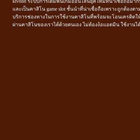
ktv888 ระบบการเดิมพันเกมออนไลน์ยุคใหม่ที่น่าเชื่อถือมากที
และเป็นคาสิโน game slot ชั้นนำที่น่าเชื่อถือเพราะถูกต้อ
บริการช่องทางในการใช้งานคาสิโนที่พร้อมจะโอนเครดิตให้
ผ่านคาสิโนของเราได้ด้วยตนเอง ไม่ต้องง้อแอดมิน ใช้งานไ