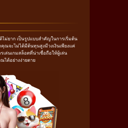
ด้ไม่ยาก เป็นรูปแบบสำคัญในการเริ่มต้น
คุณจะไม่ได้มีต้นทุนสูงมีวงเงินเพียงแค่
นเกมสล็อตที่น่าเชื่อถือให้ผู้เล่น
คุณได้อย่างง่ายดาย