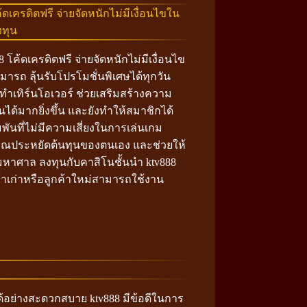
้ดเครดิตฟรี จ่ายจัดหนักไม่มีเงื่อนไขใน
ทุน
โค้ดเครดิตฟรี จ่ายจัดหนักไม่มีเงื่อนไข
มารถ ลุ้นรับโปรโมชั่นพิเศษได้ทุกวัน
ับทำเทิร์นโอเวอร์ ช่วยเสริมสร้างความ
ได้มากยิ่งขึ้น และยังทำให้สมาชิกได้
ันที่ไม่มีความเสี่ยงในการเล่นเกม
คุณประหยัดต้นทุนของตนเอง และช่วยให้
มหาศาล ลงทุนกับคาสิโนชั้นนำ ktv888
้าเก่าหรือลูกค้าใหม่สามารถใช้งาน
ด้อย่างสะดวกสบาย ktv888 มีข้อดีในการ